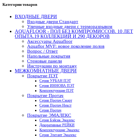
Категории товаров
ВХОДНЫЕ ДВЕРИ
Входные двери Стандарт
Уличные входные двери с терморазрывом
AQUAFLOOR - ПОЛ БЕЗ КОМПРОМИССОВ. 10 ЛЕТ
ОПЫТА.19 КОЛЛЕКЦИЙ И 290 ДЕКОРОВ
Аксессуары Aquafloor
Aquaflor MVF: новое поколение полов
Вопрос / Ответ
Напольные покрытия
Стеновые панели
Инструкции по монтажу
МЕЖКОМНАТНЫЕ ДВЕРИ
Покрытие ПЭТ
Серия УРБАН ПЭТ
Серия ИННОВА ПЭТ
Комплектующие ПЭТ
Покрытие Протач
Серия Протач Смарт
Серия Протач Некст
Серия Протач
Покрытие ЭМАЛЕКС
Серия Бэйсик Эмалекс
Декоративные РЕЙКИ
Комплектующие Эмалекс
Серия Элегант Эмалекс