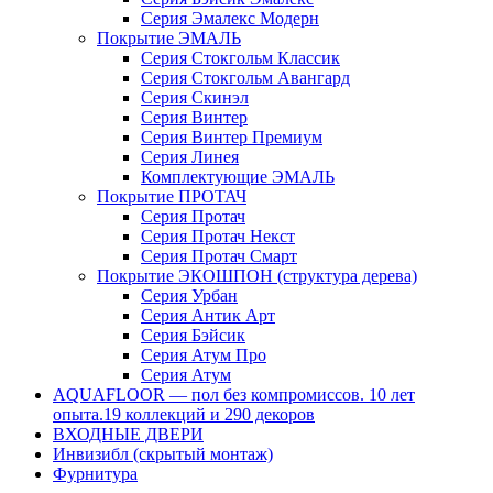
Серия Эмалекс Модерн
Покрытие ЭМАЛЬ
Серия Стокгольм Классик
Серия Стокгольм Авангард
Серия Скинэл
Серия Винтер
Серия Винтер Премиум
Серия Линея
Комплектующие ЭМАЛЬ
Покрытие ПРОТАЧ
Серия Протач
Серия Протач Некст
Серия Протач Смарт
Покрытие ЭКОШПОН (структура дерева)
Серия Урбан
Серия Антик Арт
Серия Бэйсик
Серия Атум Про
Серия Атум
AQUAFLOOR — пол без компромиссов. 10 лет
опыта.19 коллекций и 290 декоров
ВХОДНЫЕ ДВЕРИ
Инвизибл (скрытый монтаж)
Фурнитура