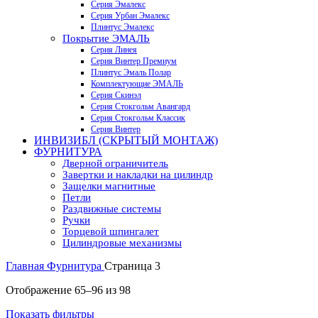
Серия Эмалекс
Серия Урбан Эмалекс
Плинтус Эмалекс
Покрытие ЭМАЛЬ
Серия Линея
Серия Винтер Премиум
Плинтус Эмаль Полар
Комплектующие ЭМАЛЬ
Серия Скинэл
Серия Стокгольм Авангард
Серия Стокгольм Классик
Серия Винтер
ИНВИЗИБЛ (СКРЫТЫЙ МОНТАЖ)
ФУРНИТУРА
Дверной ограничитель
Завертки и накладки на цилиндр
Защелки магнитные
Петли
Раздвижные системы
Ручки
Торцевой шпингалет
Цилиндровые механизмы
Главная
Фурнитура
Страница 3
Цены:
Отображение 65–96 из 98
по
Показать фильтры
убыванию