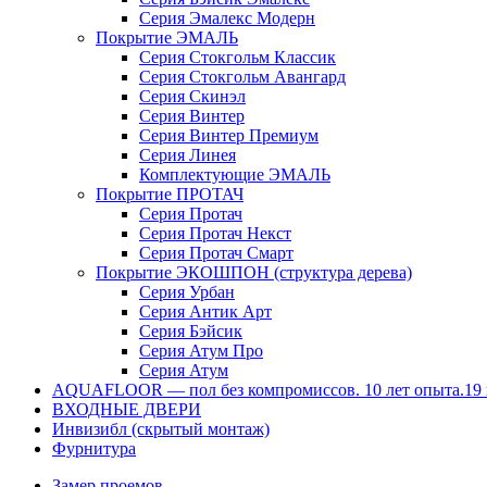
Серия Эмалекс Модерн
Покрытие ЭМАЛЬ
Серия Стокгольм Классик
Серия Стокгольм Авангард
Серия Скинэл
Серия Винтер
Серия Винтер Премиум
Серия Линея
Комплектующие ЭМАЛЬ
Покрытие ПРОТАЧ
Серия Протач
Серия Протач Некст
Серия Протач Смарт
Покрытие ЭКОШПОН (структура дерева)
Серия Урбан
Серия Антик Арт
Серия Бэйсик
Серия Атум Про
Серия Атум
AQUAFLOOR — пол без компромиссов. 10 лет опыта.19 к
ВХОДНЫЕ ДВЕРИ
Инвизибл (скрытый монтаж)
Фурнитура
Замер проемов