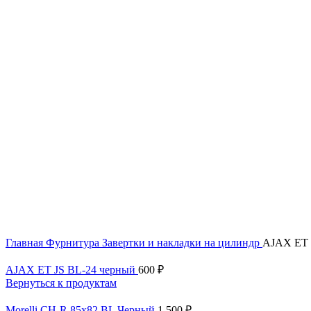
Главная
Фурнитура
Завертки и накладки на цилиндр
AJAX ET J
AJAX ET JS BL-24 черный
600
₽
Вернуться к продуктам
Morelli CH-R 85x82 BL Черный
1 500
₽