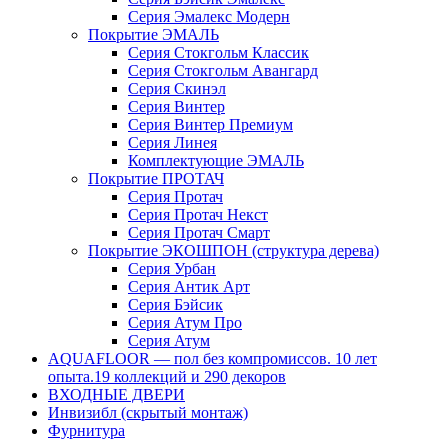
Серия Эмалекс Модерн
Покрытие ЭМАЛЬ
Серия Стокгольм Классик
Серия Стокгольм Авангард
Серия Скинэл
Серия Винтер
Серия Винтер Премиум
Серия Линея
Комплектующие ЭМАЛЬ
Покрытие ПРОТАЧ
Серия Протач
Серия Протач Некст
Серия Протач Смарт
Покрытие ЭКОШПОН (структура дерева)
Серия Урбан
Серия Антик Арт
Серия Бэйсик
Серия Атум Про
Серия Атум
AQUAFLOOR — пол без компромиссов. 10 лет
опыта.19 коллекций и 290 декоров
ВХОДНЫЕ ДВЕРИ
Инвизибл (скрытый монтаж)
Фурнитура