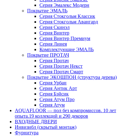
Серия Эмалекс Модерн
Покрытие ЭМАЛЬ
Серия Стокгольм Классик
Серия Стокгольм Авангард
Серия Скинэл
Серия Винтер
Серия Винтер Премиум
Серия Линея
Комплектующие ЭМАЛЬ
Покрытие ПРОТАЧ
Серия Протач
Серия Протач Некст
Серия Протач Смарт
Покрытие ЭКОШПОН (структура дерева)
Серия Урбан
Серия Антик Арт
Серия Бэйсик
Серия Атум Про
Серия Атум
AQUAFLOOR — пол без компромиссов. 10 лет
опыта.19 коллекций и 290 декоров
ВХОДНЫЕ ДВЕРИ
Инвизибл (скрытый монтаж)
Фурнитура