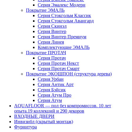
Серия Эмалекс Модерн
Покрытие ЭМАЛЬ
Серия Стокгольм Классик
Серия Стокгольм Авангард
Серия Скинэл
Серия Винтер
Серия Винтер Премиум
Серия Линея
Комплектующие ЭМАЛЬ
Покрытие ПРОТАЧ
Серия Протач
Серия Протач Некст
Серия Протач Смарт
Покрытие ЭКОШПОН (структура дерева)
Серия Урбан
Серия Антик Арт
Серия Бэйсик
Серия Атум Про
Серия Атум
AQUAFLOOR — пол без компромиссов. 10 лет
опыта.19 коллекций и 290 декоров
ВХОДНЫЕ ДВЕРИ
Инвизибл (скрытый монтаж)
Фурнитура