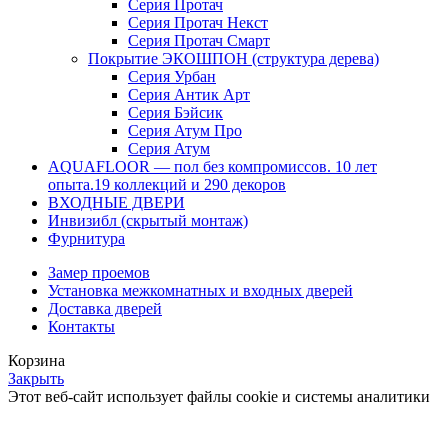
Серия Протач
Серия Протач Некст
Серия Протач Смарт
Покрытие ЭКОШПОН (структура дерева)
Серия Урбан
Серия Антик Арт
Серия Бэйсик
Серия Атум Про
Серия Атум
AQUAFLOOR — пол без компромиссов. 10 лет
опыта.19 коллекций и 290 декоров
ВХОДНЫЕ ДВЕРИ
Инвизибл (скрытый монтаж)
Фурнитура
Замер проемов
Установка межкомнатных и входных дверей
Доставка дверей
Контакты
Корзина
Закрыть
Этот веб-сайт использует файлы cookie и системы аналитики
для улучшения работы сайта. Используя наш сайт вы
соглашаетесь с
Политикой использование куки
.