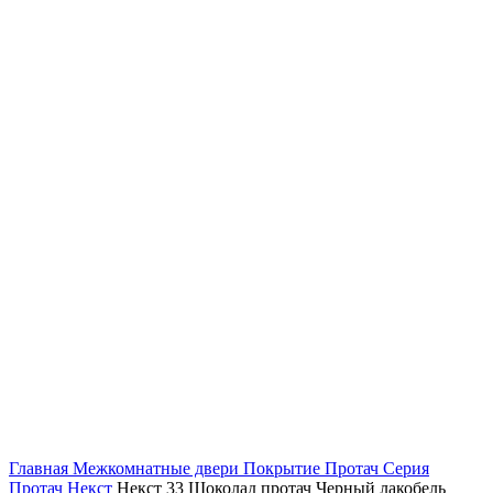
Главная
Межкомнатные двери
Покрытие Протач
Серия
Протач Некст
Некст 33 Шоколад протач Черный лакобель