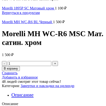
Morelli 1895P SC Матовый хром
1 100
₽
Вернуться к продуктам
Morelli MH WC-R6 BL Черный
1 500
₽
Morelli MH WC-R6 MSC Мат.
сатин. хром
1 500
₽
Количество
товара
В корзину
Morelli
Сравнить
MH
Добавить в избранное
WC-
48
людей смотрят этот товар сейчас!
R6
Категория:
Завертки и накладки на цилиндр
MSC
Мат.
Описание
сатин.
хром
Описание