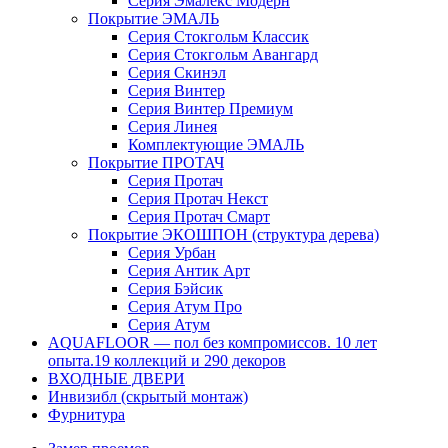
Серия Эмалекс Модерн
Покрытие ЭМАЛЬ
Серия Стокгольм Классик
Серия Стокгольм Авангард
Серия Скинэл
Серия Винтер
Серия Винтер Премиум
Серия Линея
Комплектующие ЭМАЛЬ
Покрытие ПРОТАЧ
Серия Протач
Серия Протач Некст
Серия Протач Смарт
Покрытие ЭКОШПОН (структура дерева)
Серия Урбан
Серия Антик Арт
Серия Бэйсик
Серия Атум Про
Серия Атум
AQUAFLOOR — пол без компромиссов. 10 лет
опыта.19 коллекций и 290 декоров
ВХОДНЫЕ ДВЕРИ
Инвизибл (скрытый монтаж)
Фурнитура