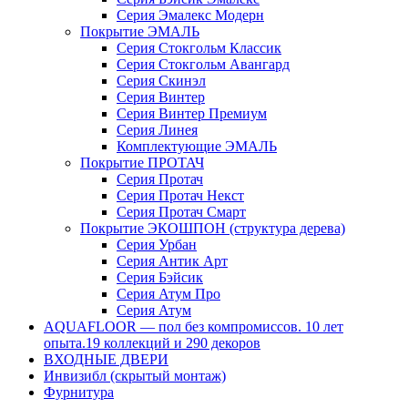
Серия Эмалекс Модерн
Покрытие ЭМАЛЬ
Серия Стокгольм Классик
Серия Стокгольм Авангард
Серия Скинэл
Серия Винтер
Серия Винтер Премиум
Серия Линея
Комплектующие ЭМАЛЬ
Покрытие ПРОТАЧ
Серия Протач
Серия Протач Некст
Серия Протач Смарт
Покрытие ЭКОШПОН (структура дерева)
Серия Урбан
Серия Антик Арт
Серия Бэйсик
Серия Атум Про
Серия Атум
AQUAFLOOR — пол без компромиссов. 10 лет
опыта.19 коллекций и 290 декоров
ВХОДНЫЕ ДВЕРИ
Инвизибл (скрытый монтаж)
Фурнитура