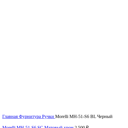
Главная
Фурнитура
Ручки
Morelli MH-51-S6 BL Черный
Morelli MH-51-S6 SC Матовый хром
2 500
₽