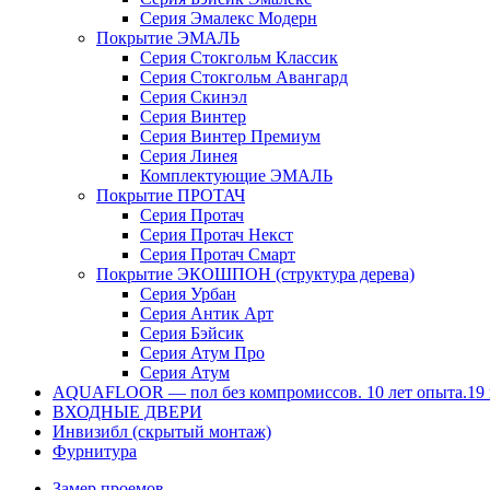
Серия Эмалекс Модерн
Покрытие ЭМАЛЬ
Серия Стокгольм Классик
Серия Стокгольм Авангард
Серия Скинэл
Серия Винтер
Серия Винтер Премиум
Серия Линея
Комплектующие ЭМАЛЬ
Покрытие ПРОТАЧ
Серия Протач
Серия Протач Некст
Серия Протач Смарт
Покрытие ЭКОШПОН (структура дерева)
Серия Урбан
Серия Антик Арт
Серия Бэйсик
Серия Атум Про
Серия Атум
AQUAFLOOR — пол без компромиссов. 10 лет опыта.19 к
ВХОДНЫЕ ДВЕРИ
Инвизибл (скрытый монтаж)
Фурнитура
Замер проемов