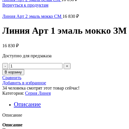
Вернуться к продуктам
Линия Арт 2 эмаль мокко СМ
16 830
₽
Линия Арт 1 эмаль мокко ЗМ
16 830
₽
Доступно для предзаказа
Количество
товара
В корзину
Линия
Сравнить
Арт
Добавить в избранное
1
34
человека смотрят этот товар сейчас!
эмаль
Категория:
Серия Линея
мокко
ЗМ
Описание
Описание
Описание