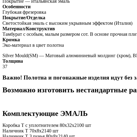
Покрытие — итальянская эмаль
Особенности
Глубокая фрезеровка
Покрытие/Отделка
Светостойкая эмаль с высоким укрывным эффектом (Италия)
Материал/Конструктив
Тамбурат с особым, малым размером сот. В основе прочная п
Кромка
Эко-материал в цвет полотна
Silver Mould(SM) — Матовый алюминиевый молдинг (хром), 
Толщина
37
Важно! Полотна и погонажные изделия идут без 
Возможно изготовить нестандартные р
Комплектующие ЭМАЛЬ
Коробка Т с уплотнителем 80х32х2100 шт
Наличник Т 70х8х2140 шт
Наличник Т 3 ручья 80х8х2140 шт