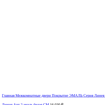
Главная
Межкомнатные двери
Покрытие ЭМАЛЬ
Серия Лине
Линия Арт 2 эмаль белая СМ
16 030
₽