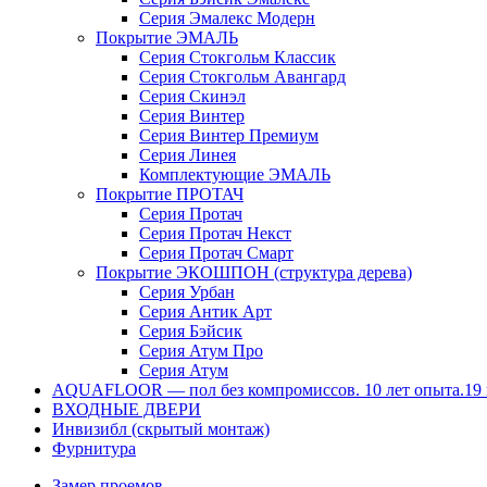
Серия Эмалекс Модерн
Покрытие ЭМАЛЬ
Серия Стокгольм Классик
Серия Стокгольм Авангард
Серия Скинэл
Серия Винтер
Серия Винтер Премиум
Серия Линея
Комплектующие ЭМАЛЬ
Покрытие ПРОТАЧ
Серия Протач
Серия Протач Некст
Серия Протач Смарт
Покрытие ЭКОШПОН (структура дерева)
Серия Урбан
Серия Антик Арт
Серия Бэйсик
Серия Атум Про
Серия Атум
AQUAFLOOR — пол без компромиссов. 10 лет опыта.19 к
ВХОДНЫЕ ДВЕРИ
Инвизибл (скрытый монтаж)
Фурнитура
Замер проемов