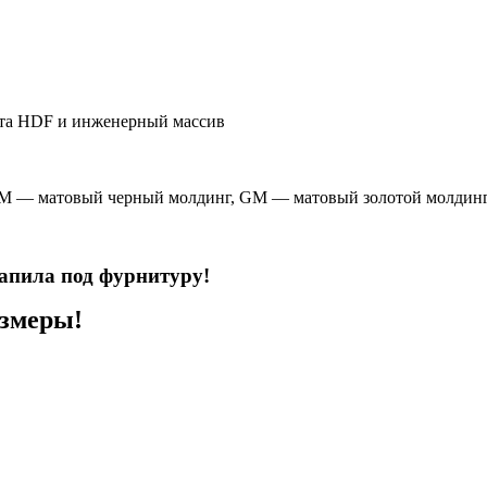
лита HDF и инженерный массив
BM — матовый черный молдинг, GM — матовый золотой молдин
запила под фурнитуру!
азмеры!