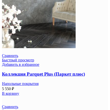
Сравнить
Быстрый просмотр
Добавить в избранное
Коллекция Parquet Plus (Паркет плюс)
Напольные покрытия
5 550
₽
В корзину
Сравнить