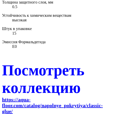
Толщина защитного слоя, мм
0.5
Устойчивость к химическим веществам
высокая
Штук в упаковке
15
Эмиссия Формальдегида
E0
Посмотреть
коллекцию
https://aqua-
floor.com/catalog/napolnye_pokrytiya/classic-
glue/