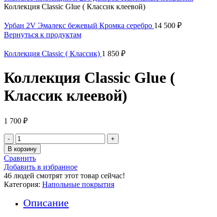
Коллекция Classic Glue ( Классик клеевой)
Урбан 2V Эмалекс бежевый Кромка серебро
14 500
₽
Вернуться к продуктам
Коллекция Classic ( Классик)
1 850
₽
Коллекция Classic Glue (
Классик клеевой)
1 700
₽
Количество
товара
В корзину
Коллекция
Сравнить
Classic
Добавить в избранное
Glue
46
людей смотрят этот товар сейчас!
(
Категория:
Напольные покрытия
Классик
клеевой)
Описание