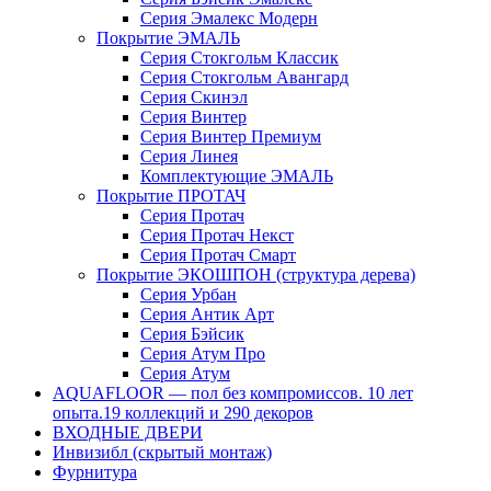
Серия Эмалекс Модерн
Покрытие ЭМАЛЬ
Серия Стокгольм Классик
Серия Стокгольм Авангард
Серия Скинэл
Серия Винтер
Серия Винтер Премиум
Серия Линея
Комплектующие ЭМАЛЬ
Покрытие ПРОТАЧ
Серия Протач
Серия Протач Некст
Серия Протач Смарт
Покрытие ЭКОШПОН (структура дерева)
Серия Урбан
Серия Антик Арт
Серия Бэйсик
Серия Атум Про
Серия Атум
AQUAFLOOR — пол без компромиссов. 10 лет
опыта.19 коллекций и 290 декоров
ВХОДНЫЕ ДВЕРИ
Инвизибл (скрытый монтаж)
Фурнитура