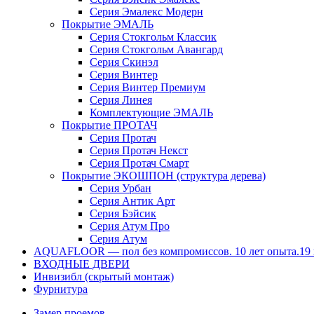
Серия Эмалекс Модерн
Покрытие ЭМАЛЬ
Серия Стокгольм Классик
Серия Стокгольм Авангард
Серия Скинэл
Серия Винтер
Серия Винтер Премиум
Серия Линея
Комплектующие ЭМАЛЬ
Покрытие ПРОТАЧ
Серия Протач
Серия Протач Некст
Серия Протач Смарт
Покрытие ЭКОШПОН (структура дерева)
Серия Урбан
Серия Антик Арт
Серия Бэйсик
Серия Атум Про
Серия Атум
AQUAFLOOR — пол без компромиссов. 10 лет опыта.19 к
ВХОДНЫЕ ДВЕРИ
Инвизибл (скрытый монтаж)
Фурнитура
Замер проемов