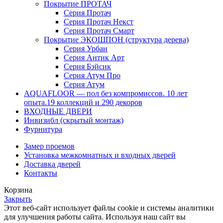
Покрытие ПРОТАЧ
Серия Протач
Серия Протач Некст
Серия Протач Смарт
Покрытие ЭКОШПОН (структура дерева)
Серия Урбан
Серия Антик Арт
Серия Бэйсик
Серия Атум Про
Серия Атум
AQUAFLOOR — пол без компромиссов. 10 лет
опыта.19 коллекций и 290 декоров
ВХОДНЫЕ ДВЕРИ
Инвизибл (скрытый монтаж)
Фурнитура
Замер проемов
Установка межкомнатных и входных дверей
Доставка дверей
Контакты
Корзина
Закрыть
Этот веб-сайт использует файлы cookie и системы аналитики
для улучшения работы сайта. Используя наш сайт вы