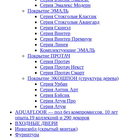
Серия Эмалекс Модерн
Покрытие ЭМАЛЬ
Серия Стокгольм Классик
Серия Стокгольм Авангард
Серия Скинэл
Серия Винтер
Серия Винтер Премиум
Серия Линея
Комплектующие ЭМАЛЬ
Покрытие ПРОТАЧ
Серия Протач
Серия Протач Некст
Серия Протач Смарт
Покрытие ЭКОШПОН (структура дерева)
Серия Урбан
Серия Антик Арт
Серия Бэйсик
Серия Атум Про
Серия Атум
AQUAFLOOR — пол без компромиссов. 10 лет
опыта.19 коллекций и 290 декоров
ВХОДНЫЕ ДВЕРИ
Инвизибл (скрытый монтаж)
Фурнитура