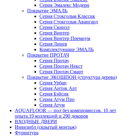
Серия Эмалекс Модерн
Покрытие ЭМАЛЬ
Серия Стокгольм Классик
Серия Стокгольм Авангард
Серия Скинэл
Серия Винтер
Серия Винтер Премиум
Серия Линея
Комплектующие ЭМАЛЬ
Покрытие ПРОТАЧ
Серия Протач
Серия Протач Некст
Серия Протач Смарт
Покрытие ЭКОШПОН (структура дерева)
Серия Урбан
Серия Антик Арт
Серия Бэйсик
Серия Атум Про
Серия Атум
AQUAFLOOR — пол без компромиссов. 10 лет
опыта.19 коллекций и 290 декоров
ВХОДНЫЕ ДВЕРИ
Инвизибл (скрытый монтаж)
Фурнитура