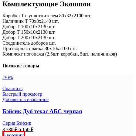
Комплектующие Экошпон
Коробка Т с уплотнителем 80х32х2100 шт.
Наличник Т 70х8х2140 шт.
Добор Т 100х10х2130 шт.
Добор Т 150х10х2130 шт.
Добор Т 200х10х2130 шт.
Соединитель доборов шт.
Притворная планка 30х10х2100 шт.
Комплект погонажа (2,5шт. коробки, 5шт. наличников)
Похожие товары
-30%
Сравнить
Быстрый просмотр
Добавить в избранное
Бэйсик Дуб техас АБС черная
Серия Бэйсик
Первоначальная
Текущая
8 780
₽
6 150
₽
цена
цена:
В корзину