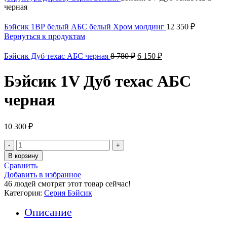
черная
Бэйсик 1ВР белый АБС белый Хром молдинг
12 350
₽
Вернуться к продуктам
Первоначальная
Текущая
Бэйсик Дуб техас АБС черная
8 780
₽
6 150
₽
цена
цена:
составляла
6
Бэйсик 1V Дуб техас АБС
8
150 ₽.
780 ₽.
черная
10 300
₽
Количество
товара
В корзину
Бэйсик
Сравнить
1V
Добавить в избранное
Дуб
46
людей смотрят этот товар сейчас!
техас
Категория:
Серия Бэйсик
АБС
черная
Описание