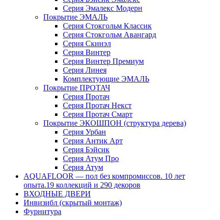
Серия Эмалекс Модерн
Покрытие ЭМАЛЬ
Серия Стокгольм Классик
Серия Стокгольм Авангард
Серия Скинэл
Серия Винтер
Серия Винтер Премиум
Серия Линея
Комплектующие ЭМАЛЬ
Покрытие ПРОТАЧ
Серия Протач
Серия Протач Некст
Серия Протач Смарт
Покрытие ЭКОШПОН (структура дерева)
Серия Урбан
Серия Антик Арт
Серия Бэйсик
Серия Атум Про
Серия Атум
AQUAFLOOR — пол без компромиссов. 10 лет
опыта.19 коллекций и 290 декоров
ВХОДНЫЕ ДВЕРИ
Инвизибл (скрытый монтаж)
Фурнитура