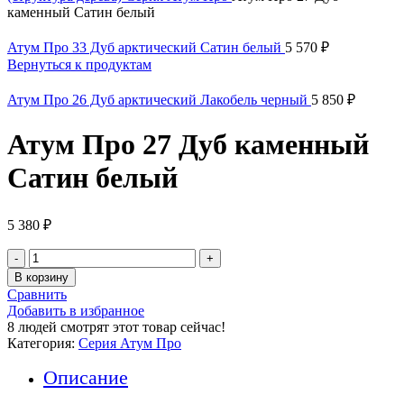
каменный Сатин белый
Атум Про 33 Дуб арктический Сатин белый
5 570
₽
Вернуться к продуктам
Атум Про 26 Дуб арктический Лакобель черный
5 850
₽
Атум Про 27 Дуб каменный
Сатин белый
5 380
₽
Количество
товара
В корзину
Атум
Сравнить
Про
Добавить в избранное
27
8
людей смотрят этот товар сейчас!
Дуб
Категория:
Серия Атум Про
каменный
Сатин
Описание
белый