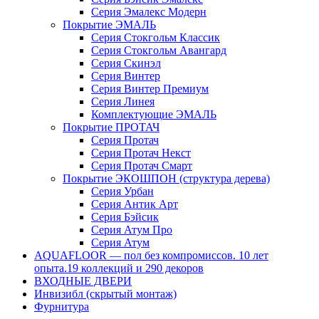
Серия Эмалекс Модерн
Покрытие ЭМАЛЬ
Серия Стокгольм Классик
Серия Стокгольм Авангард
Серия Скинэл
Серия Винтер
Серия Винтер Премиум
Серия Линея
Комплектующие ЭМАЛЬ
Покрытие ПРОТАЧ
Серия Протач
Серия Протач Некст
Серия Протач Смарт
Покрытие ЭКОШПОН (структура дерева)
Серия Урбан
Серия Антик Арт
Серия Бэйсик
Серия Атум Про
Серия Атум
AQUAFLOOR — пол без компромиссов. 10 лет
опыта.19 коллекций и 290 декоров
ВХОДНЫЕ ДВЕРИ
Инвизибл (скрытый монтаж)
Фурнитура