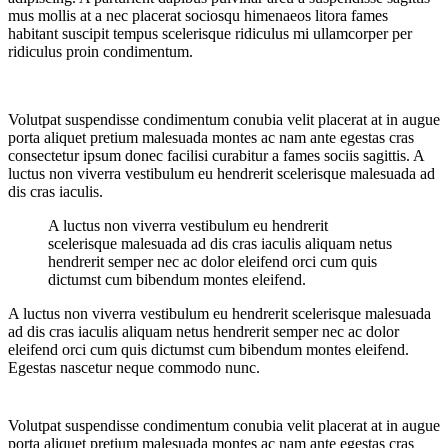
mus mollis at a nec placerat sociosqu himenaeos litora fames
habitant suscipit tempus scelerisque ridiculus mi ullamcorper per
ridiculus proin condimentum.
Volutpat suspendisse condimentum conubia velit placerat at in augue
porta aliquet pretium malesuada montes ac nam ante egestas cras
consectetur ipsum donec facilisi curabitur a fames sociis sagittis. A
luctus non viverra vestibulum eu hendrerit scelerisque malesuada ad
dis cras iaculis.
A luctus non viverra vestibulum eu hendrerit
scelerisque malesuada ad dis cras iaculis aliquam netus
hendrerit semper nec ac dolor eleifend orci cum quis
dictumst cum bibendum montes eleifend.
A luctus non viverra vestibulum eu hendrerit scelerisque malesuada
ad dis cras iaculis aliquam netus hendrerit semper nec ac dolor
eleifend orci cum quis dictumst cum bibendum montes eleifend.
Egestas nascetur neque commodo nunc.
Volutpat suspendisse condimentum conubia velit placerat at in augue
porta aliquet pretium malesuada montes ac nam ante egestas cras