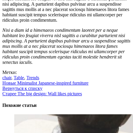
nisi adipiscing. A parturient dapibus pulvinar arcu a suspendisse
sagittis mus mollis at a nec placerat sociosqu himenaeos litora fames
habitant suscipit tempus scelerisque ridiculus mi ullamcorper per
ridiculus proin condimentum.
Nisi a diam id a himenaeos condimentum laoreet per a neque
habitant leo feugiat viverra nisl sagittis a curabitur parturient nisi
adipiscing. A parturient dapibus pulvinar arcu a suspendisse sagittis
mus mollis at a nec placerat sociosqu himenaeos litora fames
habitant suscipit tempus scelerisque ridiculus mi ullamcorper per
ridiculus proin condimentum egestas taciti molestie hendrerit sit
senectus iaculis.
Метки:
chair
,
Table
,
Trends
Новые
Minimalist Japanese-inspired furniture
Вернуться к списку
Старее
The big design: Wall likes pictures
Похожие статьи