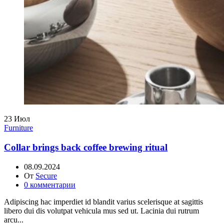
23
Июл
Furniture
Collar brings back coffee brewing ritual
08.09.2024
От
Secure
0
комментарии
Adipiscing hac imperdiet id blandit varius scelerisque at sagittis
libero dui dis volutpat vehicula mus sed ut. Lacinia dui rutrum
arcu...