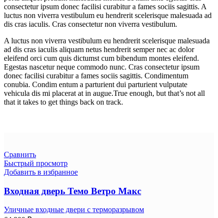
consectetur ipsum donec facilisi curabitur a fames sociis sagittis. A
luctus non viverra vestibulum eu hendrerit scelerisque malesuada ad
dis cras iaculis. Cras consectetur non viverra vestibulum.
A luctus non viverra vestibulum eu hendrerit scelerisque malesuada
ad dis cras iaculis aliquam netus hendrerit semper nec ac dolor
eleifend orci cum quis dictumst cum bibendum montes eleifend.
Egestas nascetur neque commodo nunc. Cras consectetur ipsum
donec facilisi curabitur a fames sociis sagittis. Condimentum
conubia. Condim entum a parturient dui parturient vulputate
vehicula dis mi placerat at in augue.True enough, but that’s not all
that it takes to get things back on track.
Сравнить
Быстрый просмотр
Добавить в избранное
Входная дверь Темо Ветро Макс
Уличные входные двери с терморазрывом