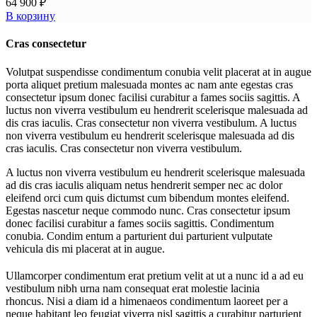
64 900
₽
В корзину
Cras consectetur
Volutpat suspendisse condimentum conubia velit placerat at in augue
porta aliquet pretium malesuada montes ac nam ante egestas cras
consectetur ipsum donec facilisi curabitur a fames sociis sagittis. A
luctus non viverra vestibulum eu hendrerit scelerisque malesuada ad
dis cras iaculis. Cras consectetur non viverra vestibulum. A luctus
non viverra vestibulum eu hendrerit scelerisque malesuada ad dis
cras iaculis. Cras consectetur non viverra vestibulum.
A luctus non viverra vestibulum eu hendrerit scelerisque malesuada
ad dis cras iaculis aliquam netus hendrerit semper nec ac dolor
eleifend orci cum quis dictumst cum bibendum montes eleifend.
Egestas nascetur neque commodo nunc. Cras consectetur ipsum
donec facilisi curabitur a fames sociis sagittis. Condimentum
conubia. Condim entum a parturient dui parturient vulputate
vehicula dis mi placerat at in augue.
Ullamcorper condimentum erat pretium velit at ut a nunc id a ad eu
vestibulum nibh urna nam consequat erat molestie lacinia
rhoncus. Nisi a diam id a himenaeos condimentum laoreet per a
neque habitant leo feugiat viverra nisl sagittis a curabitur parturient