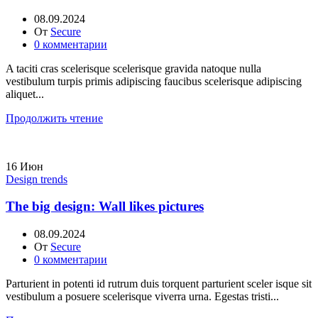
08.09.2024
От
Secure
0
комментарии
A taciti cras scelerisque scelerisque gravida natoque nulla
vestibulum turpis primis adipiscing faucibus scelerisque adipiscing
aliquet...
Продолжить чтение
16
Июн
Design trends
The big design: Wall likes pictures
08.09.2024
От
Secure
0
комментарии
Parturient in potenti id rutrum duis torquent parturient sceler isque sit
vestibulum a posuere scelerisque viverra urna. Egestas tristi...