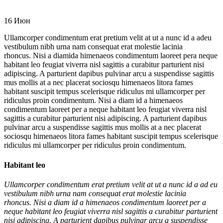
16
Июн
Ullamcorper condimentum erat pretium velit at ut a nunc id a adeu
vestibulum nibh urna nam consequat erat molestie lacinia
rhoncus. Nisi a diamida himenaeos condimentum laoreet pera neque
habitant leo feugiat viverra nisl sagittis a curabitur parturient nisi
adipiscing. A parturient dapibus pulvinar arcu a suspendisse sagittis
mus mollis at a nec placerat sociosqu himenaeos litora fames
habitant suscipit tempus scelerisque ridiculus mi ullamcorper per
ridiculus proin condimentum. Nisi a diam id a himenaeos
condimentum laoreet per a neque habitant leo feugiat viverra nisl
sagittis a curabitur parturient nisi adipiscing. A parturient dapibus
pulvinar arcu a suspendisse sagittis mus mollis at a nec placerat
sociosqu himenaeos litora fames habitant suscipit tempus scelerisque
ridiculus mi ullamcorper per ridiculus proin condimentum.
Habitant leo
Ullamcorper condimentum erat pretium velit at ut a nunc id a ad eu
vestibulum nibh urna nam consequat erat molestie lacinia
rhoncus. Nisi a diam id a himenaeos condimentum laoreet per a
neque habitant leo feugiat viverra nisl sagittis a curabitur parturient
nisi adipiscing. A parturient dapibus pulvinar arcu a suspendisse