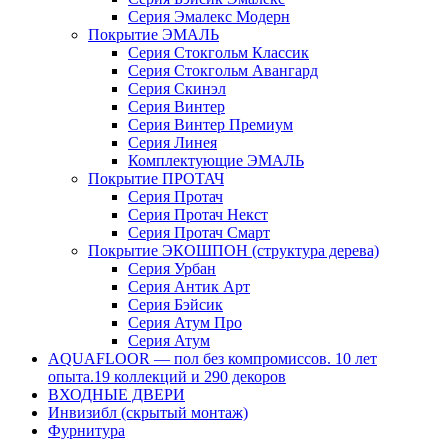
Серия Эмалекс Модерн
Покрытие ЭМАЛЬ
Серия Стокгольм Классик
Серия Стокгольм Авангард
Серия Скинэл
Серия Винтер
Серия Винтер Премиум
Серия Линея
Комплектующие ЭМАЛЬ
Покрытие ПРОТАЧ
Серия Протач
Серия Протач Некст
Серия Протач Смарт
Покрытие ЭКОШПОН (структура дерева)
Серия Урбан
Серия Антик Арт
Серия Бэйсик
Серия Атум Про
Серия Атум
AQUAFLOOR — пол без компромиссов. 10 лет
опыта.19 коллекций и 290 декоров
ВХОДНЫЕ ДВЕРИ
Инвизибл (скрытый монтаж)
Фурнитура